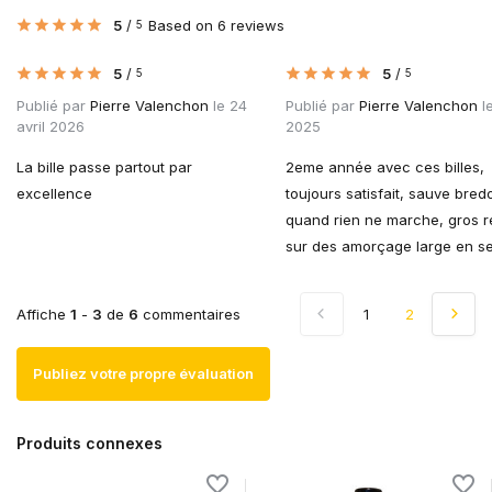
5
/
Based on 6 reviews
5
5
/
5
/
5
5
Publié par
Pierre Valenchon
le 24
Publié par
Pierre Valenchon
l
avril 2026
2025
La bille passe partout par
2eme année avec ces billes,
excellence
toujours satisfait, sauve bredo
quand rien ne marche, gros r
sur des amorçage large en se
Affiche
1
-
3
de
6
commentaires
1
2
Publiez votre propre évaluation
Produits connexes