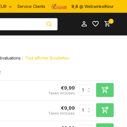
EUR
Service Clients
9,6
@ WebwinkelKeur
0
évaluations
Tout afficher Bouillettes
:
S'inscrire
S'inscrire
€9,99
Taxes incluses
€9,99
Taxes incluses