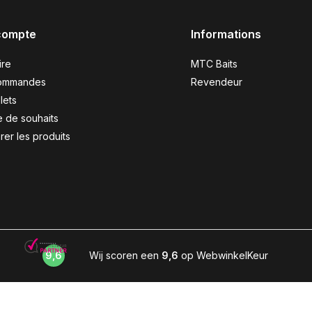
compte
Informations
ire
MTC Baits
ommandes
Revendeur
lets
e de souhaits
er les produits
9,6
Wij scoren een
9,6
op WebwinkelKeur