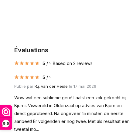
Évaluations
5
/
Based on 2 reviews
5
5
/
5
Publié par
R.j. van der Heide
le 17 mai 2026
Wow wat een sublieme geur! Laatst een zak gekocht bij
Bjorns Viswereld in Oldenzaal op advies van Bjorn en
direct geprobeerd. Na ongeveer 15 minuten de eerste
aanbeet! Er volgenden er nog twee. Met als resultaat een
9,5
tweetal mo...