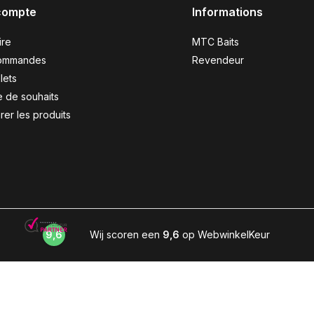
compte
Informations
ire
MTC Baits
ommandes
Revendeur
lets
e de souhaits
er les produits
9,6
Wij scoren een
9,6
op WebwinkelKeur