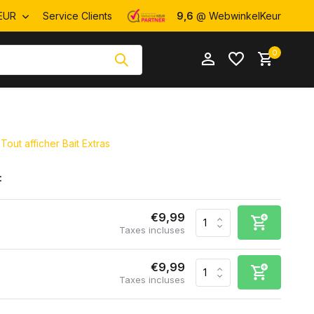
EUR
Service Clients
9,6
@ WebwinkelKeur
0
Tout afficher Bait Extras
:
S'inscrire
S'inscrire
€9,99
Taxes incluses
€9,99
Taxes incluses