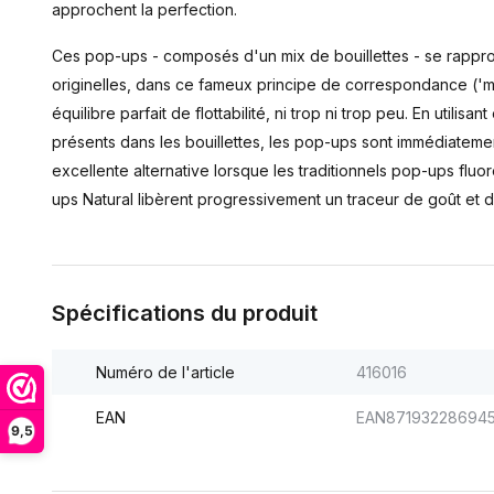
approchent la perfection.
Ces pop-ups - composés d'un mix de bouillettes - se rappr
originelles, dans ce fameux principe de correspondance ('m
équilibre parfait de flottabilité, ni trop ni trop peu. En uti
présents dans les bouillettes, les pop-ups sont immédiatem
excellente alternative lorsque les traditionnels pop-ups flu
ups Natural libèrent progressivement un traceur de goût et 
Spécifications du produit
Numéro de l'article
416016
EAN
EAN87193228694
9,5