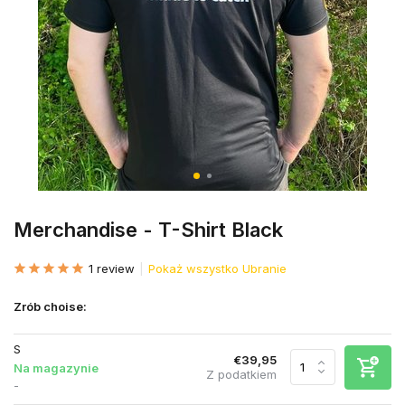
Merchandise - T-Shirt Black
1 review
Pokaż wszystko Ubranie
Zrób choise:
S
€39,95
Na magazynie
Z podatkiem
-