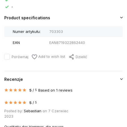
-
Product specifications
Numer artykułu:
703303
EAN
EAN8719322862440
Add to wish list
Porównaj
Dzielić
Recenzje
5
/
Based on 1 reviews
5
5
/
5
Posted by:
Sebastian
on 7 Czerwiec
2023
Qualitativ der Hammer, die neuen