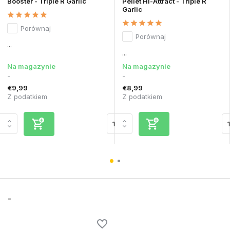
Booster - Triple R Garlic
Pellet Hi-Attract - Triple R
Garlic
Porównaj
Porównaj
...
...
Na magazynie
Na magazynie
-
-
€9,99
€8,99
Z podatkiem
Z podatkiem
-