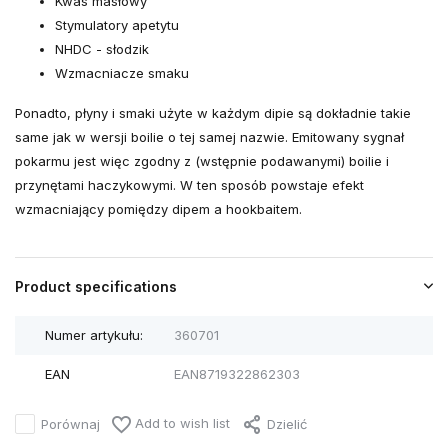
Kwas masłowy
Stymulatory apetytu
NHDC - słodzik
Wzmacniacze smaku
Ponadto, płyny i smaki użyte w każdym dipie są dokładnie takie
same jak w wersji boilie o tej samej nazwie. Emitowany sygnał
pokarmu jest więc zgodny z (wstępnie podawanymi) boilie i
przynętami haczykowymi. W ten sposób powstaje efekt
wzmacniający pomiędzy dipem a hookbaitem.
Product specifications
Numer artykułu:
360701
EAN
EAN8719322862303
Add to wish list
Porównaj
Dzielić