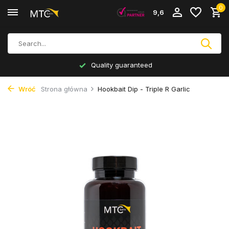
0
9,6
Quality guaranteed
Wróć
Strona główna
Hookbait Dip - Triple R Garlic